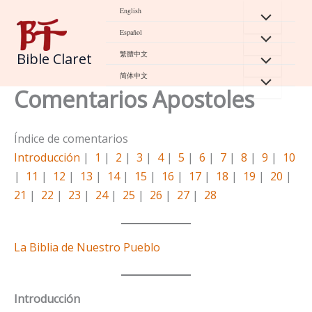
Skip
English
to
Español
content
繁體中文
Bible Claret
简体中文
Comentarios Apostoles
Índice de comentarios
Introducción
|
1
|
2
|
3
|
4
|
5
|
6
|
7
|
8
|
9
|
10
|
11
|
12
|
13
|
14
|
15
|
16
|
17
|
18
|
19
|
20
|
21
|
22
|
23
|
24
|
25
|
26
|
27
|
28
La Biblia de Nuestro Pueblo
Introducción